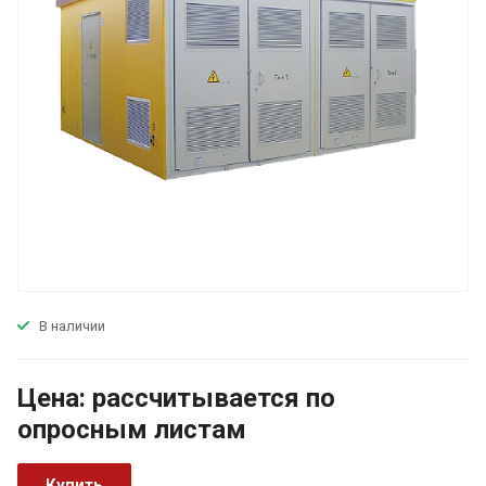
В наличии
Цена:
р
ассчитывается по
оп
р
осным листам
Купить