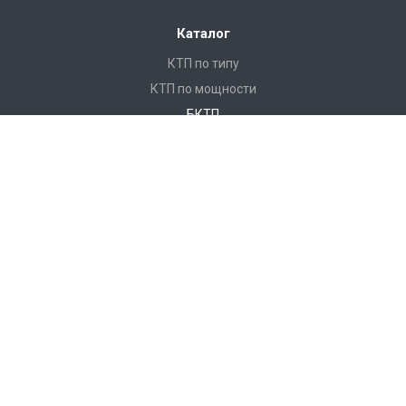
Каталог
КТП по типу
КТП по мощности
БКТП
КТПНУ
Ячейки КСО
КРУ
ЩО
ПКУ
Реклоузеры
Услуги
Монтаж и замена кабеля
Монтаж КТП