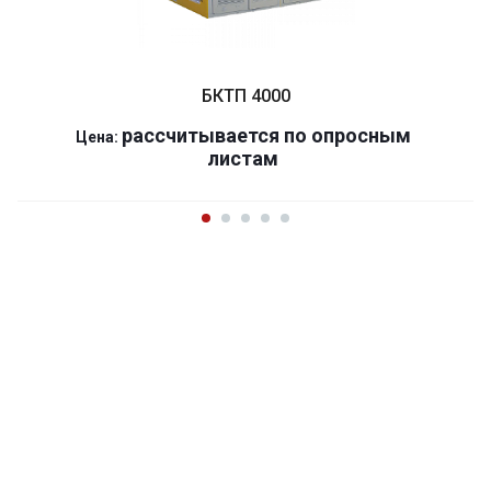
БКТП 4000
р
ассчитывается по оп
р
осным
Цена:
листам