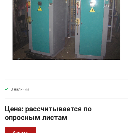
В наличии
Цена:
р
ассчитывается по
оп
р
осным листам
Купить