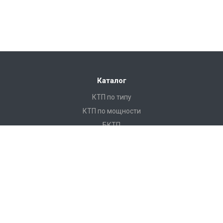
Каталог
КТП по типу
КТП по мощности
БКТП
КТПНУ
Ячейки КСО
КРУ
ЩО
ПКУ
Реклоузеры