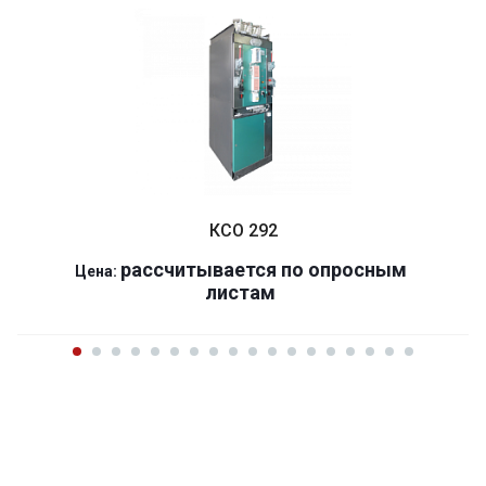
КСО 292
р
ассчитывается по оп
р
осным
Цена:
листам