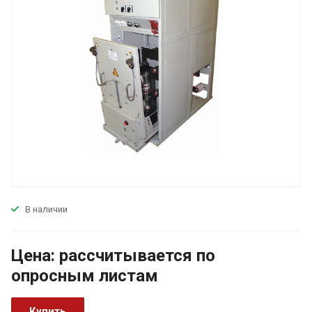
В наличии
Цена:
р
ассчитывается по
оп
р
осным листам
Купить