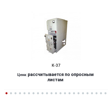
К-37
р
ассчитывается по оп
р
осным
Цена:
листам