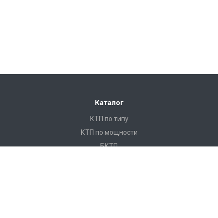
Каталог
КТП по типу
КТП по мощности
БКТП
КТПНУ
Ячейки КСО
КРУ
ЩО
ПКУ