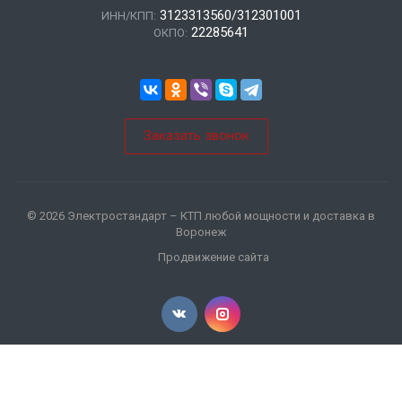
3123313560/312301001
ИНН/КПП:
22285641
ОКПО:
Заказать звонок
© 2026 Электростандарт – КТП любой мощности и доставка в
Воронеж
Продвижение сайта