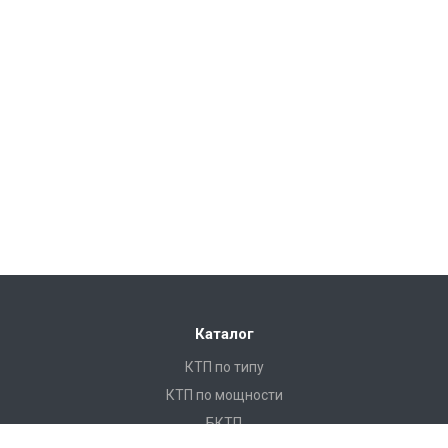
Каталог
КТП по типу
КТП по мощности
БКТП