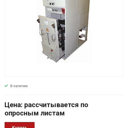
В наличии
Цена:
р
ассчитывается по
оп
р
осным листам
Купить