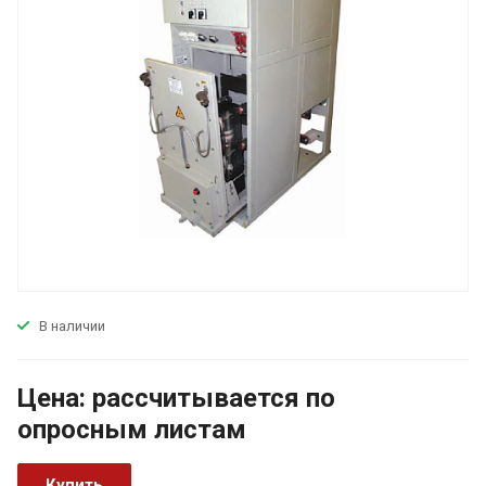
В наличии
Цена:
р
ассчитывается по
оп
р
осным листам
Купить