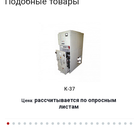
Подобные товары
К-37
р
ассчитывается по оп
р
осным
Цена:
листам