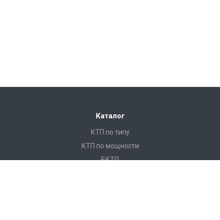
Каталог
КТП по типу
КТП по мощности
БКТП
КТПНУ
Ячейки КСО
КРУ
ЩО